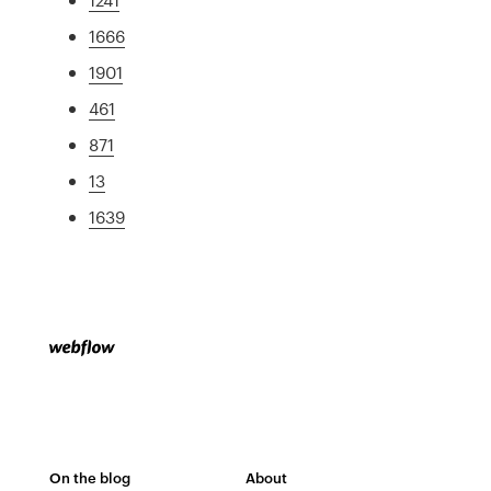
1666
1901
461
871
13
1639
On the blog
About