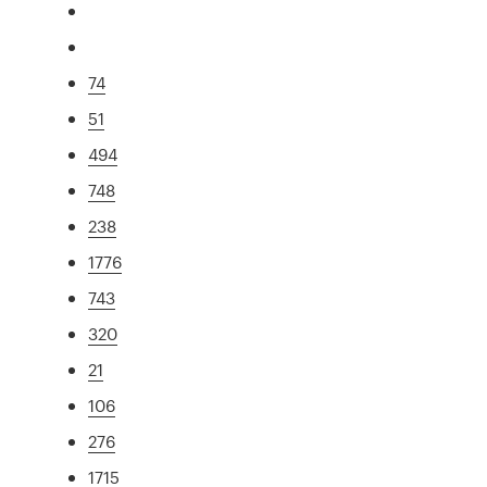
74
51
494
748
238
1776
743
320
21
106
276
1715