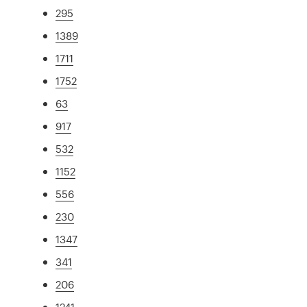
295
1389
1711
1752
63
917
532
1152
556
230
1347
341
206
1241