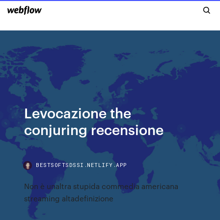
Levocazione the
conjuring recensione
BESTSOFTSDSSI.NETLIFY.APP
Non è unaltra stupida commedia americana
streaming altadefinizione